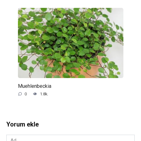
Muehlenbeckia
0
1.8k.
Yorum ekle
Ad