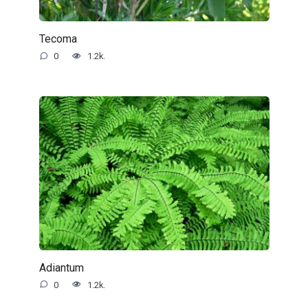
Tecoma
0
1.2k.
Adiantum
0
1.2k.