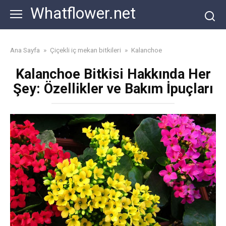
Skip
Whatflower.net
to
content
Ana Sayfa
»
Çiçekli iç mekan bitkileri
»
Kalanchoe
Kalanchoe Bitkisi Hakkında Her
Şey: Özellikler ve Bakım İpuçları