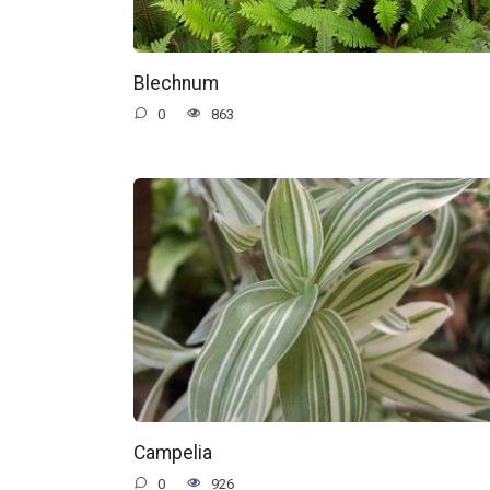
Blechnum
0
863
Campelia
0
926