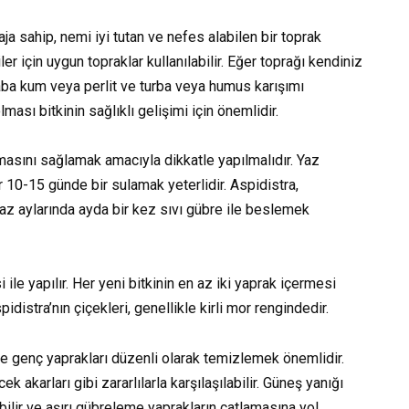
ja sahip, nemi iyi tutan ve nefes alabilen bir toprak
iler için uygun topraklar kullanılabilir. Eğer toprağı kendiniz
kaba kum veya perlit ve turba veya humus karışımı
lması bitkinin sağlıklı gelişimi için önemlidir.
lmasını sağlamak amacıyla dikkatle yapılmalıdır. Yaz
er 10-15 günde bir sulamak yeterlidir. Aspidistra,
az aylarında ayda bir kez sıvı gübre ile beslemek
le yapılır. Her yeni bitkinin en az iki yaprak içermesi
idistra’nın çiçekleri, genellikle kirli mor rengindedir.
ve genç yaprakları düzenli olarak temizlemek önemlidir.
k akarları gibi zararlılarla karşılaşılabilir. Güneş yanığı
ilir ve aşırı gübreleme yaprakların çatlamasına yol