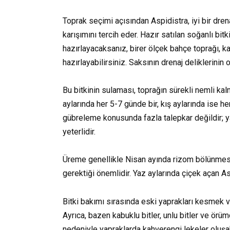
Toprak seçimi açısından Aspidistra, iyi bir drena
karışımını tercih eder. Hazır satılan soğanlı bitk
hazırlayacaksanız, birer ölçek bahçe toprağı, 
hazırlayabilirsiniz. Saksının drenaj deliklerinin o
Bu bitkinin sulaması, toprağın sürekli nemli ka
aylarında her 5-7 günde bir, kış aylarında ise h
gübreleme konusunda fazla talepkar değildir; y
yeterlidir.
Üreme genellikle Nisan ayında rizom bölünmesi i
gerektiği önemlidir. Yaz aylarında çiçek açan Asp
Bitki bakımı sırasında eski yaprakları kesmek 
Ayrıca, bazen kabuklu bitler, unlu bitler ve örümce
nedeniyle yapraklarda kahverengi lekeler oluşab