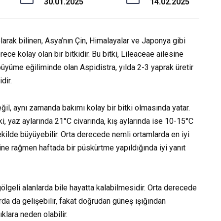
30.01.2025
14.02.2025
olarak bilinen, Asya’nın Çin, Himalayalar ve Japonya gibi
ce kolay olan bir bitkidir. Bu bitki, Lileaceae ailesine
 büyüme eğiliminde olan Aspidistra, yılda 2-3 yaprak üretir
dir.
il, aynı zamanda bakımı kolay bir bitki olmasında yatar.
i, yaz aylarında 21°C civarında, kış aylarında ise 10-15°C
ekilde büyüyebilir. Orta derecede nemli ortamlarda en iyi
ine rağmen haftada bir püskürtme yapıldığında iyi yanıt
 gölgeli alanlarda bile hayatta kalabilmesidir. Orta derecede
larda da gelişebilir, fakat doğrudan güneş ışığından
klara neden olabilir.