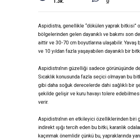
1.3k.
0
Aspidistra, genellikle “dökülen yaprak bitkisi” 
bölgelerinden gelen dayanıklı ve bakımı son dere
aittir ve 30-70 cm boyutlarına ulaşabilir. Yavaş
ve 10 yıldan fazla yaşayabilen dayanıklı bir bitki
Aspidistra’nın güzelliği sadece görünüşünde değ
Sıcaklık konusunda fazla seçici olmayan bu bitk
gibi daha soğuk derecelerde dahi sağlıklı bir ş
şekilde gelişir ve kuru havayı tolere edebilmes
verir.
Aspidistra’nın en etkileyici özelliklerinden biri
indirekt ışığı tercih eden bu bitki, karanlık oda
kaçınmak önemlidir çünkü bu, yapraklarında yanı