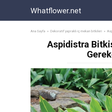
Skip
Whatflower.net
to
content
Ana Sayfa
»
Dekoratif yapraklı iç mekan bitkileri
»
Asp
Aspidistra Bitk
Gerek