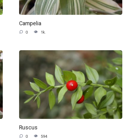
Campelia
0
1k.
Ruscus
0
594