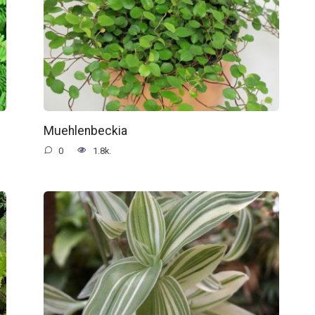
Muehlenbeckia
0
1.8k.