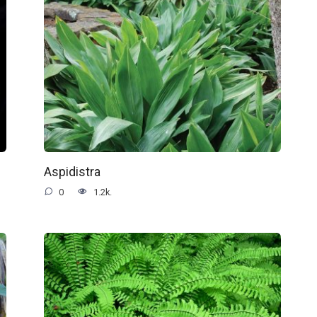
Aspidistra
0
1.2k.