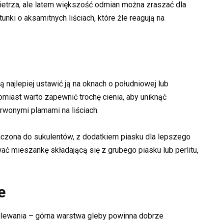
ietrza, ale latem większość odmian można zraszać dla
ki o aksamitnych liściach, które źle reagują na
ą najlepiej ustawić ją na oknach o południowej lub
miast warto zapewnić trochę cienia, aby uniknąć
rwonymi plamami na liściach.
aczona do sukulentów, z dodatkiem piasku dla lepszego
ć mieszankę składającą się z grubego piasku lub perlitu,
e
ewania – górna warstwa gleby powinna dobrze