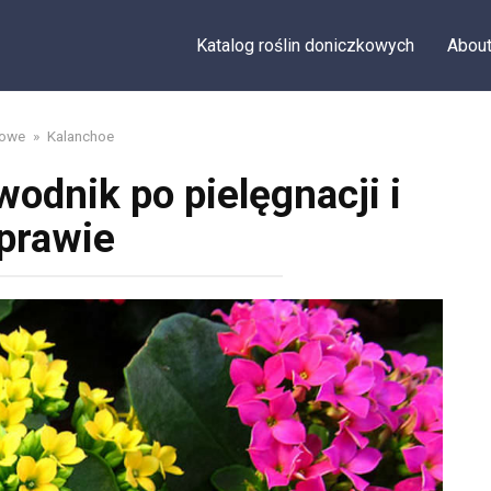
Katalog roślin doniczkowych
Abou
kowe
»
Kalanchoe
odnik po pielęgnacji i
prawie