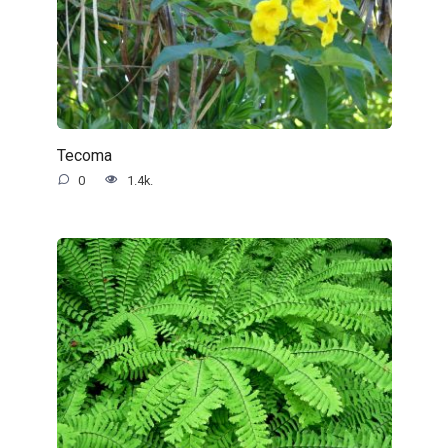
Tecoma
0
1.4k.