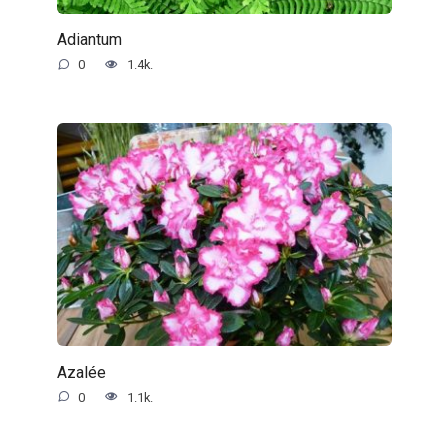
Adiantum
0
1.4k.
Azalée
0
1.1k.