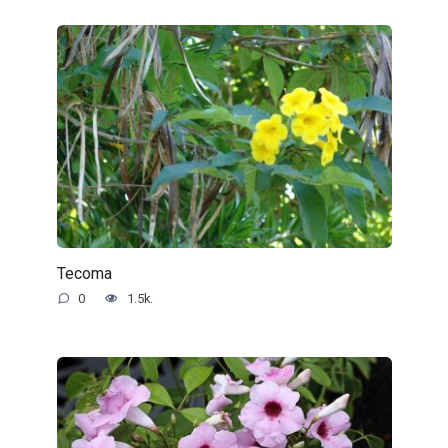
Tecoma
0
1.5k.