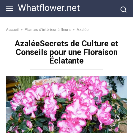
Skip
Whatflower.net
to
content
Accueil
»
Plantes d'intérieur à fleurs
»
Azalée
AzaléeSecrets de Culture et
Conseils pour une Floraison
Éclatante