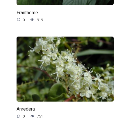
Éranthème
0
919
Anredera
0
751