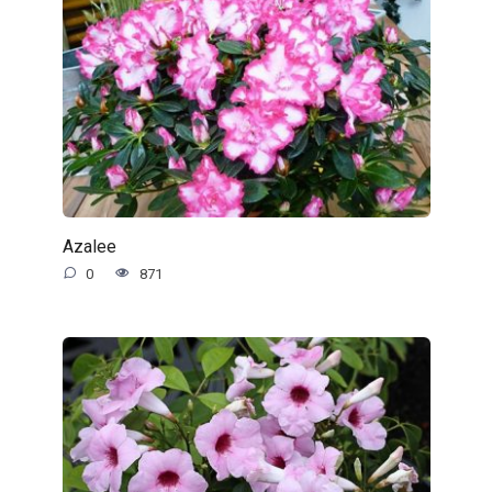
Azalee
0
871