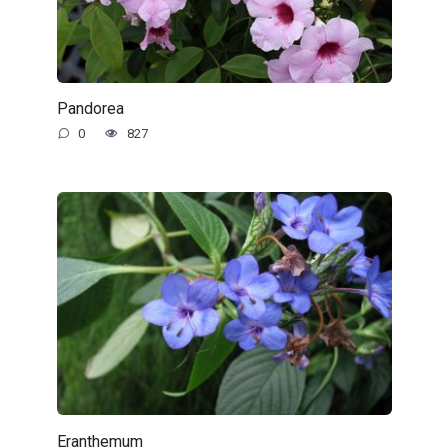
Pandorea
0
827
Eranthemum