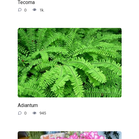
Tecoma
0
1k.
Adiantum
0
945