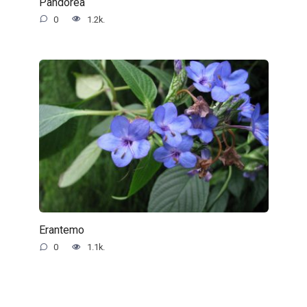
Pandorea
0
1.2k.
Erantemo
0
1.1k.