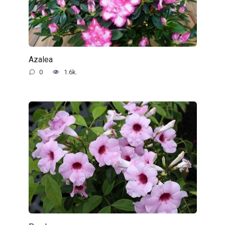
Azalea
0
1.6k.