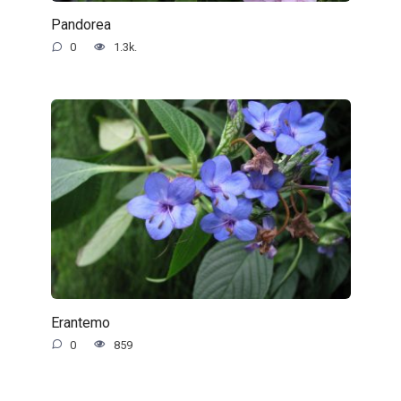
Pandorea
0
1.3k.
Erantemo
0
859