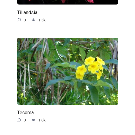
Tillandsia
0
1.5k.
Tecoma
0
1.6k.