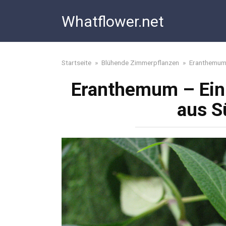
Skip
Whatflower.net
to
content
Startseite
»
Blühende Zimmerpflanzen
»
Eranthemu
Eranthemum – Ein 
aus S