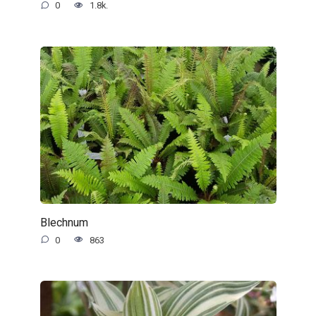
0
1.8k.
Blechnum
0
863