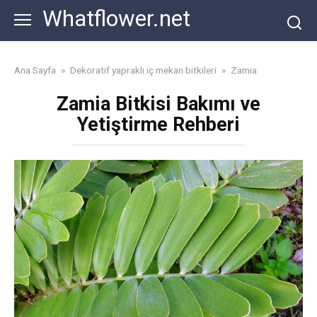
Skip
Whatflower.net
to
content
Ana Sayfa
»
Dekoratif yapraklı iç mekan bitkileri
»
Zamia
Zamia Bitkisi Bakımı ve
Yetiştirme Rehberi