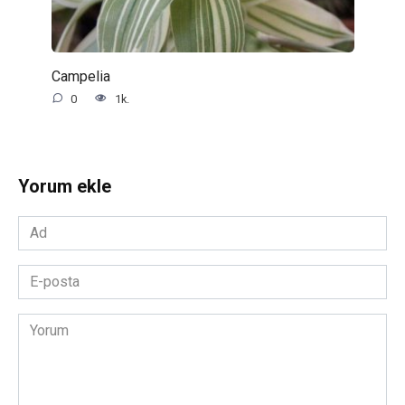
Campelia
0
1k.
Yorum ekle
Ad
*
E-
posta
*
Yorum