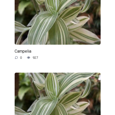
Campelia
0
927