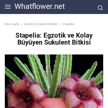
Skip
Whatflower.net
to
content
Ana Sayfa
»
Çiçekli iç mekan bitkileri
»
Stapelia
Stapelia: Egzotik ve Kolay
Büyüyen Sukulent Bitkisi