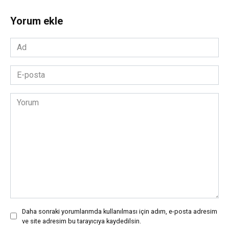
Yorum ekle
Ad
*
E-
posta
*
Yorum
Daha sonraki yorumlarımda kullanılması için adım, e-posta adresim
ve site adresim bu tarayıcıya kaydedilsin.