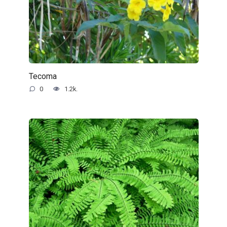
Tecoma
0
1.2k.