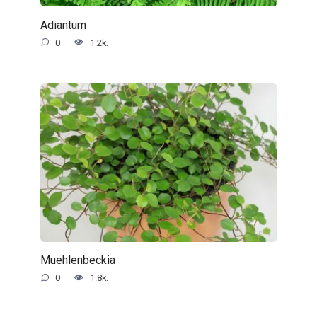
Adiantum
0
1.2k.
Muehlenbeckia
0
1.8k.