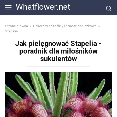
Skip
Whatflower.net
to
content
Strona główna
»
Dekoracyjne rośliny liściaste doniczkowe
»
Stapelia
Jak pielęgnować Stapelia -
poradnik dla miłośników
sukulentów