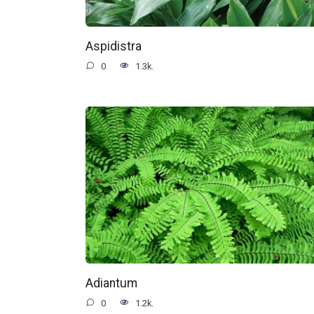
Aspidistra
0
1.3k.
Adiantum
0
1.2k.