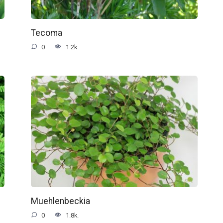
Tecoma
0
1.2k.
Muehlenbeckia
0
1.8k.