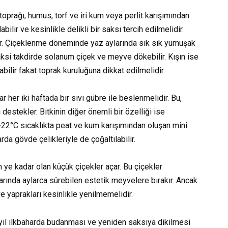
toprağı, humus, torf ve iri kum veya perlit karışımından
abilir ve kesinlikle delikli bir saksı tercih edilmelidir.
ir. Çiçeklenme döneminde yaz aylarında sık sık yumuşak
aksi takdirde solanum çiçek ve meyve dökebilir. Kışın ise
abilir fakat toprak kuruluğuna dikkat edilmelidir.
 her iki haftada bir sıvı gübre ile beslenmelidir. Bu,
 destekler. Bitkinin diğer önemli bir özelliği ise
-22°C sıcaklıkta peat ve kum karışımından oluşan mini
rda gövde çelikleriyle de çoğaltılabilir.
 ye kadar olan küçük çiçekler açar. Bu çiçekler
larında aylarca sürebilen estetik meyvelere bırakır. Ancak
ve yaprakları kesinlikle yenilmemelidir.
r yıl ilkbaharda budanması ve yeniden saksıya dikilmesi