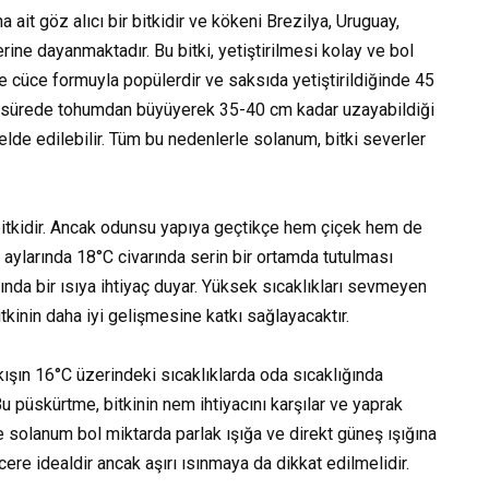
 ait göz alıcı bir bitkidir ve kökeni Brezilya, Uruguay,
ne dayanmaktadır. Bu bitki, yetiştirilmesi kolay ve bol
le cüce formuyla popülerdir ve saksıda yetiştirildiğinde 45
ısa sürede tohumdan büyüyerek 35-40 cm kadar uzayabildiği
 elde edilebilir. Tüm bu nedenlerle solanum, bitki severler
 bitkidir. Ancak odunsu yapıya geçtikçe hem çiçek hem de
aylarında 18°C civarında serin bir ortamda tutulması
sında bir ısıya ihtiyaç duyar. Yüksek sıcaklıkları sevmeyen
tkinin daha iyi gelişmesine katkı sağlayacaktır.
kışın 16°C üzerindeki sıcaklıklarda oda sıcaklığında
u püskürtme, bitkinin nem ihtiyacını karşılar ve yaprak
 solanum bol miktarda parlak ışığa ve direkt güneş ışığına
ere idealdir ancak aşırı ısınmaya da dikkat edilmelidir.