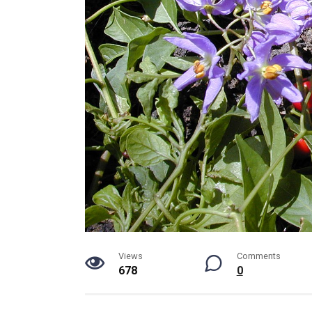
Views
Comments
678
0