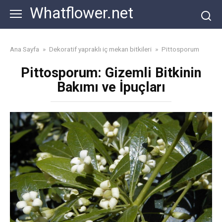
Skip
Whatflower.net
to
content
Ana Sayfa
»
Dekoratif yapraklı iç mekan bitkileri
»
Pittosporum
Pittosporum: Gizemli Bitkinin
Bakımı ve İpuçları