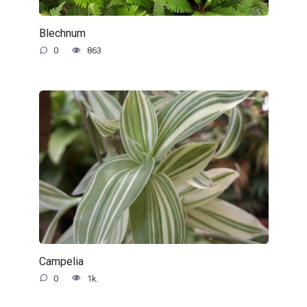
Blechnum
0
863
Campelia
0
1k.