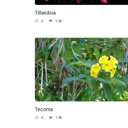
Tillandsia
0
1.3k.
Tecoma
0
1.4k.