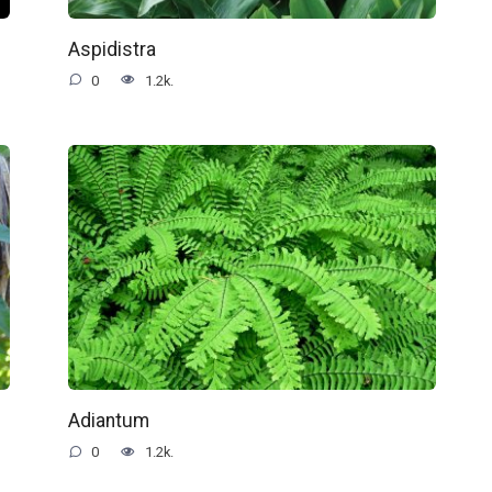
Aspidistra
0
1.2k.
Adiantum
0
1.2k.