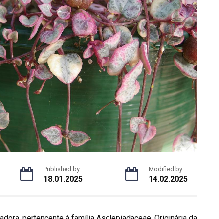
Published by
Modified by
18.01.2025
14.02.2025
adora, pertencente à família Asclepiadaceae. Originária da