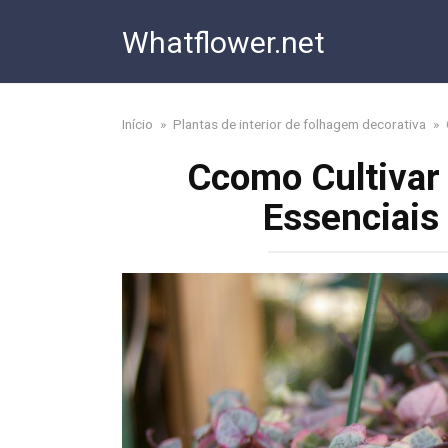
Skip
Whatflower.net
to
content
Início
»
Plantas de interior de folhagem decorativa
»
Ccomo Cultivar
Essenciais 