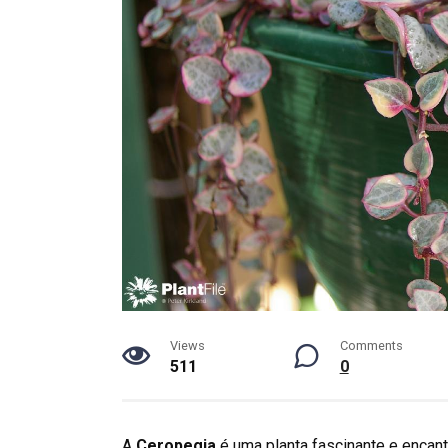
Views
Comments
511
0
A
Ceropegia
é uma planta fascinante e encant