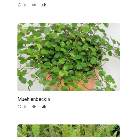
0
1.6k.
Muehlenbeckia
0
1.4k.