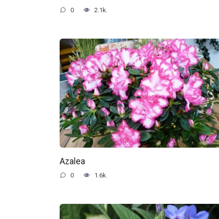
0
2.1k.
Azalea
0
1.6k.