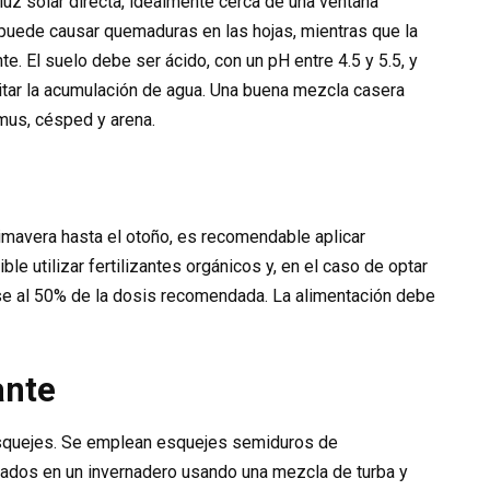
 luz solar directa, idealmente cerca de una ventana
 puede causar quemaduras en las hojas, mientras que la
te. El suelo debe ser ácido, con un pH entre 4.5 y 5.5, y
vitar la acumulación de agua. Una buena mezcla casera
umus, césped y arena.
rimavera hasta el otoño, es recomendable aplicar
ble utilizar fertilizantes orgánicos y, en el caso de optar
irse al 50% de la dosis recomendada. La alimentación debe
ante
esquejes. Se emplean esquejes semiduros de
ados en un invernadero usando una mezcla de turba y