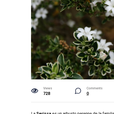
Views
Comments
728
0
La
Serissa
es un arbusto perenne de la familia