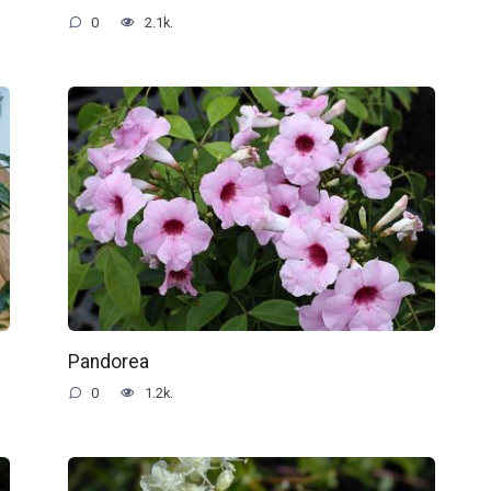
0
2.1k.
Pandorea
0
1.2k.