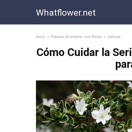
Skip
Whatflower.net
to
content
Inicio
»
Plantas de interior con flores
»
Serissa
Cómo Cuidar la Seri
par