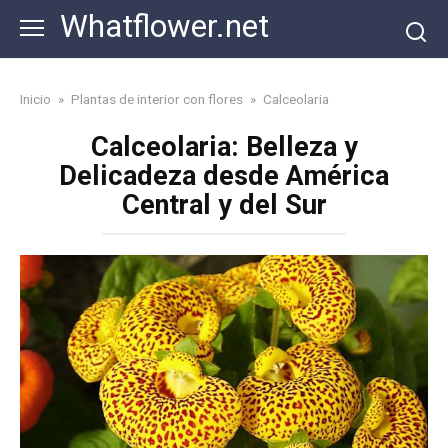
Skip
Whatflower.net
to
content
Inicio
»
Plantas de interior con flores
»
Calceolaria
Calceolaria: Belleza y
Delicadeza desde América
Central y del Sur