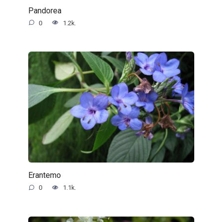
Pandorea
0
1.2k.
Erantemo
0
1.1k.