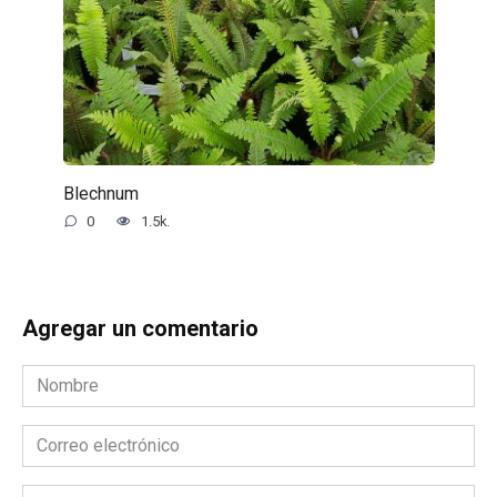
Blechnum
0
1.5k.
Agregar un comentario
Nombre
*
Correo
electrónico
*
Comentario