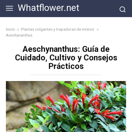
Skip
Whatflower.net
to
content
Inicio
»
Plantas colgantes y trepadoras de interior
»
Aeschynanthus
Aeschynanthus: Guía de
Cuidado, Cultivo y Consejos
Prácticos