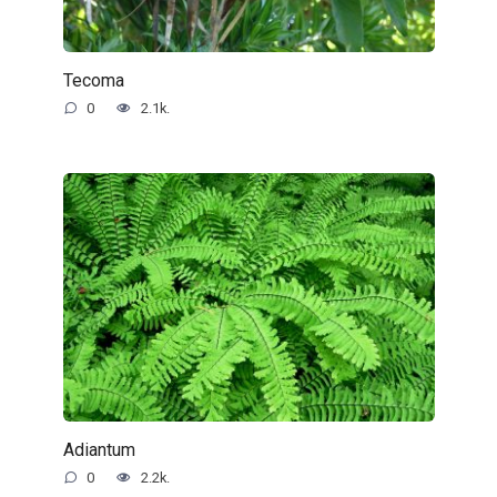
Tecoma
0
2.1k.
Adiantum
0
2.2k.