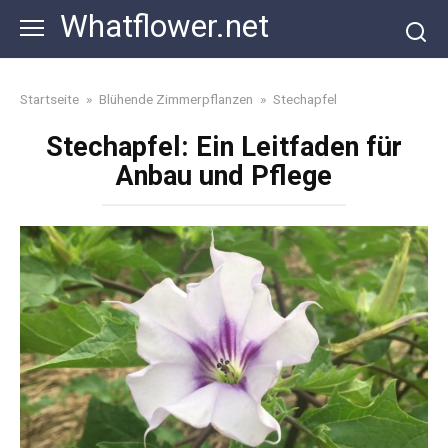
Skip
Whatflower.net
to
content
Startseite
»
Blühende Zimmerpflanzen
»
Stechapfel
Stechapfel: Ein Leitfaden für
Anbau und Pflege