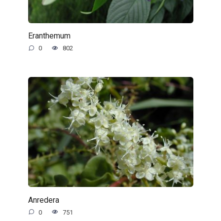
Eranthemum
0
802
Anredera
0
751