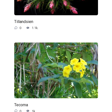
Tillandsien
0
1.1k.
Tecoma
0
1k.