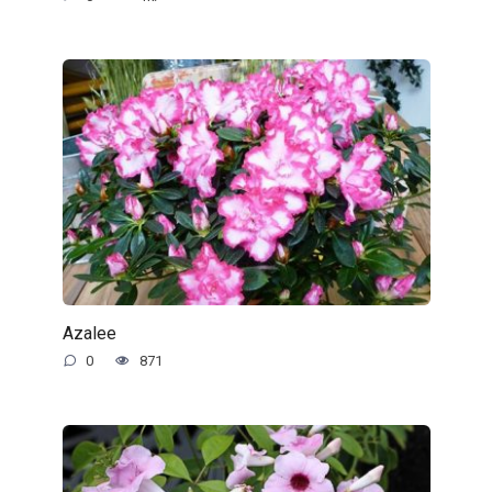
Azalee
0
871