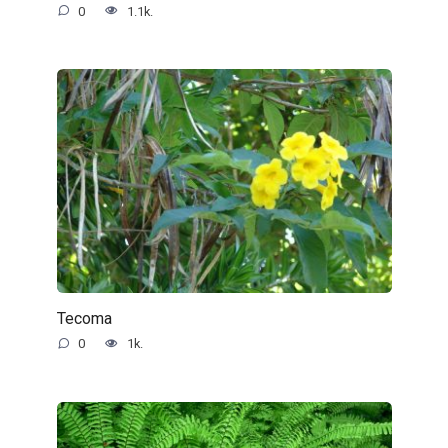
0
1.1k.
Tecoma
0
1k.