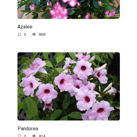
Azalee
0
868
Pandorea
0
824