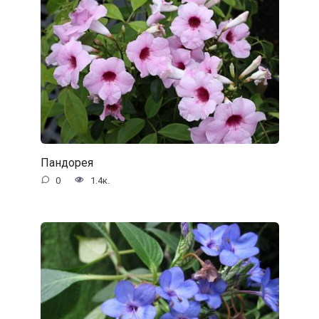
Пандорея
0
1.4к.