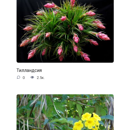
Тилландсия
0
2.5к.