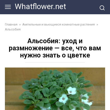
Перейти
Whatflower.net
к
контенту
Главная
»
Ампельные и вьющиеся комнатные растения
»
Альсобия
Альсобия: уход и
размножение — все, что вам
нужно знать о цветке