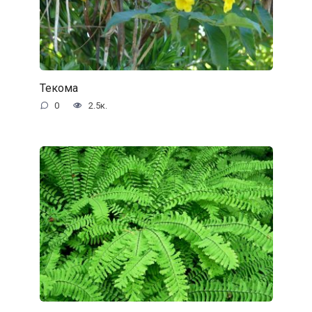
Текома
0
2.5к.