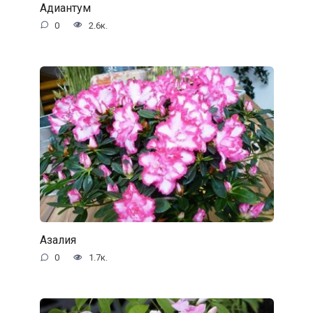
Адиантум
0
2.6к.
Азалия
0
1.7к.