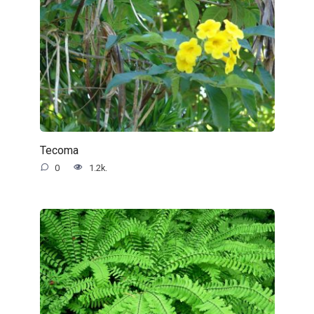
Tecoma
0
1.2k.