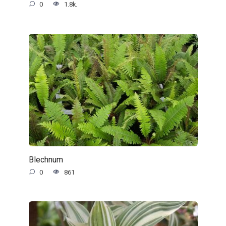
0
1.8k.
Blechnum
0
861