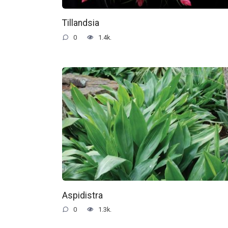
Tillandsia
0
1.4k.
Aspidistra
0
1.3k.