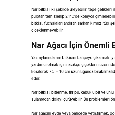
Nar bitkisi iki şekilde üreyebilir: tepe çelikler
pulptan temizlenip 21°C’de kolayca çimlenebilir.
bitkisi, fuchsiaları andıran sarkan kırmızı tüp ş
çiçeklenmeyebilir.
Nar Ağacı İçin Önemli 
Yaz aylarında nar bitkisini bahçeye çıkarmak iyi
yardımcı olmak için nazikçe çiçeklerin üzerinden 
kesilerek 7.5 – 10 cm uzunluğunda bırakılmalıdır
eder.
Nar bitkisi, bitlenme, thrips, kabuklu bit ve unlu b
sulamadan dolayı çürüyebilir. Bu problemleri ö
Nar ağacını evde veya bahçede yetiştirmek, doğ