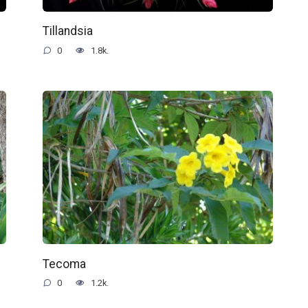
Tillandsia
0
1.8k.
Tecoma
0
1.2k.