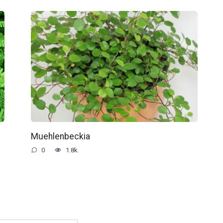
Muehlenbeckia
0
1.8k.