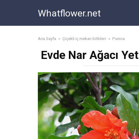
Skip
Whatflower.net
to
content
Ana Sayfa
»
Çiçekli iç mekan bitkileri
»
Punica
Evde Nar Ağacı Yet