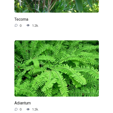
Tecoma
0
1.2k.
Adiantum
0
1.2k.