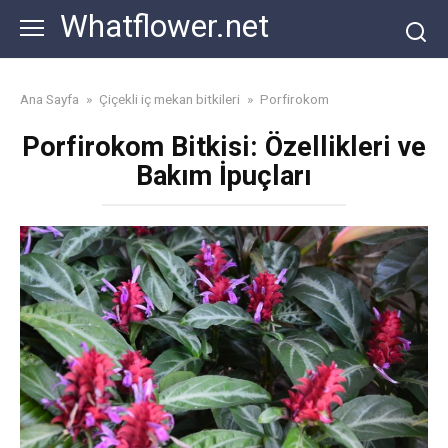
Skip
Whatflower.net
to
content
Ana Sayfa
»
Çiçekli iç mekan bitkileri
»
Porfirokom
Porfirokom Bitkisi: Özellikleri ve
Bakım İpuçları