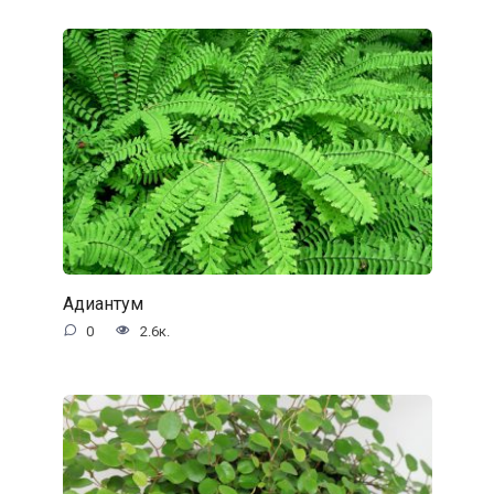
Адиантум
0
2.6к.