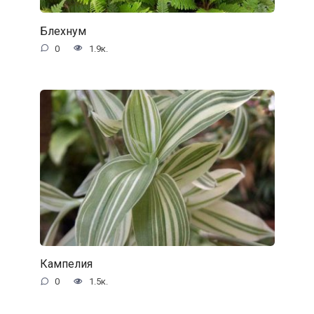
Блехнум
0
1.9к.
Кампелия
0
1.5к.