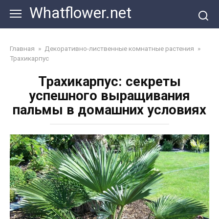
Перейти
Whatflower.net
к
контенту
Главная
»
Декоративно-лиственные комнатные растения
»
Трахикарпус
Трахикарпус: секреты
успешного выращивания
пальмы в домашних условиях