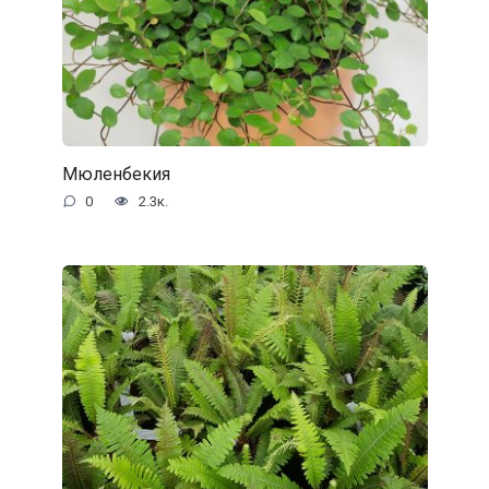
Мюленбекия
0
2.3к.