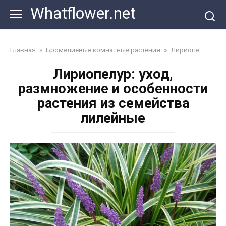
Перейти
Whatflower.net
к
контенту
Главная
»
Бромелиевые комнатные растения
»
Лириопе
Лириопелур: уход,
размножение и особенности
растения из семейства
лилейные