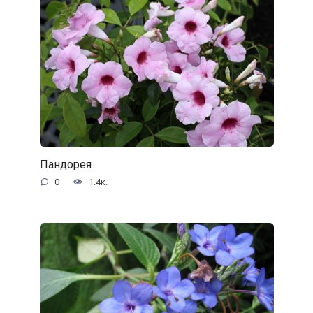
Пандорея
0
1.4к.