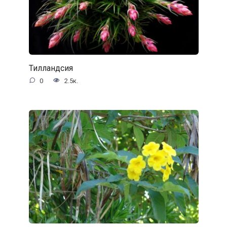
Тилландсия
0
2.5к.