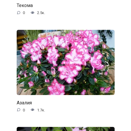
Текома
0
2.5к.
Азалия
0
1.7к.