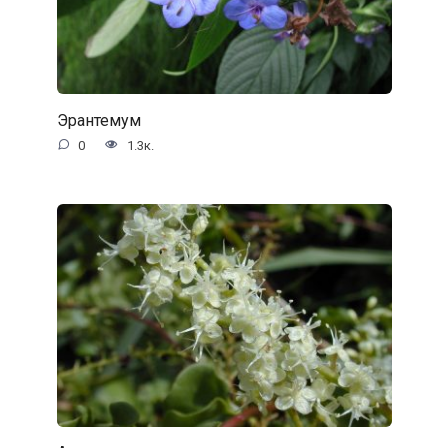
Эрантемум
0
1.3к.