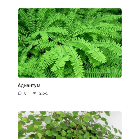
Адиантум
0
2.6к.