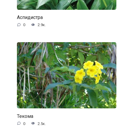
Аспидистра
0
2.9к.
Текома
0
2.5к.