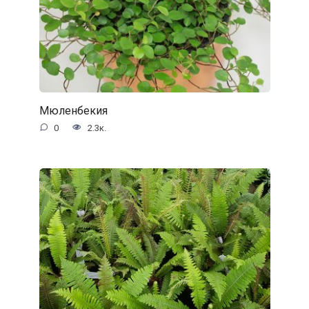
Мюленбекия
0
2.3к.