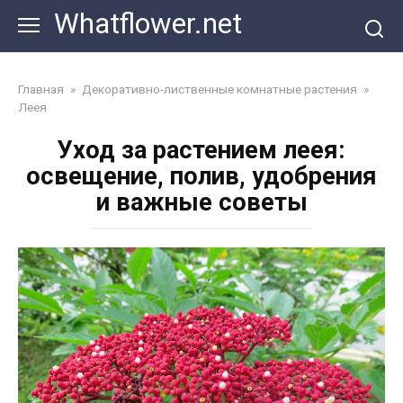
Перейти
Whatflower.net
к
контенту
Главная
»
Декоративно-лиственные комнатные растения
»
Леея
Уход за растением леея:
освещение, полив, удобрения
и важные советы