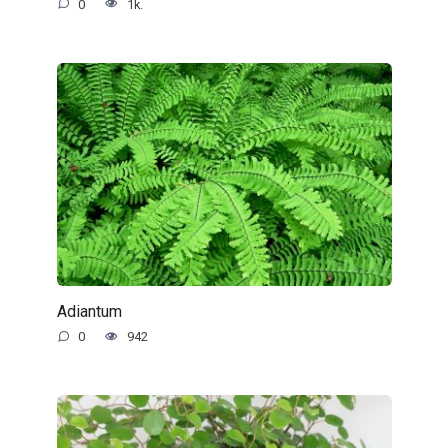
0
1k.
Adiantum
0
942