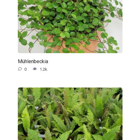
Mühlenbeckia
0
1.2k.