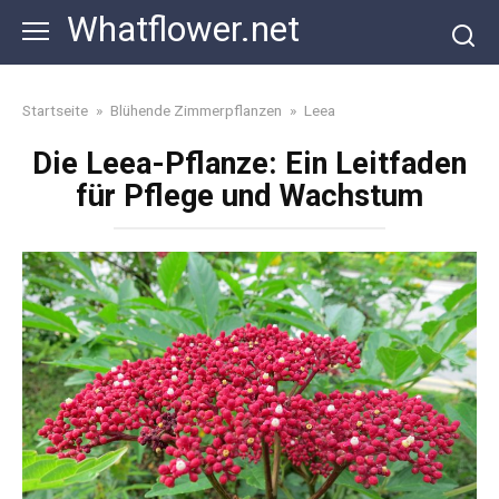
Skip
Whatflower.net
to
content
Startseite
»
Blühende Zimmerpflanzen
»
Leea
Die Leea-Pflanze: Ein Leitfaden
für Pflege und Wachstum