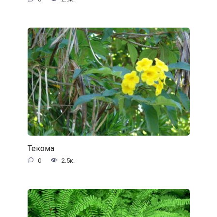
Текома
0
2.5к.