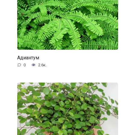
Адиантум
0
2.6к.