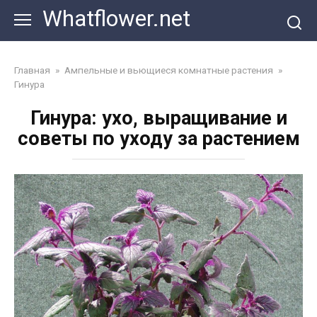
Перейти
Whatflower.net
к
контенту
Главная
»
Ампельные и вьющиеся комнатные растения
»
Гинура
Гинура: ухо, выращивание и
советы по уходу за растением