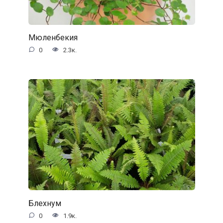
Мюленбекия
0
2.3к.
Блехнум
0
1.9к.