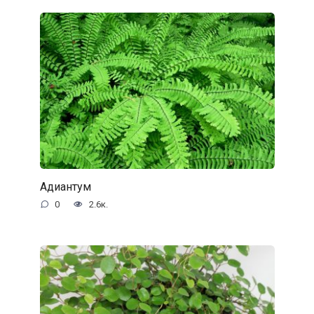
Адиантум
0
2.6к.