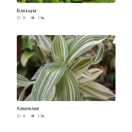
Блехнум
0
1.9к.
Кампелия
0
1.5к.