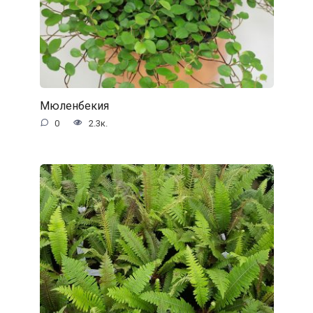
Мюленбекия
0
2.3к.