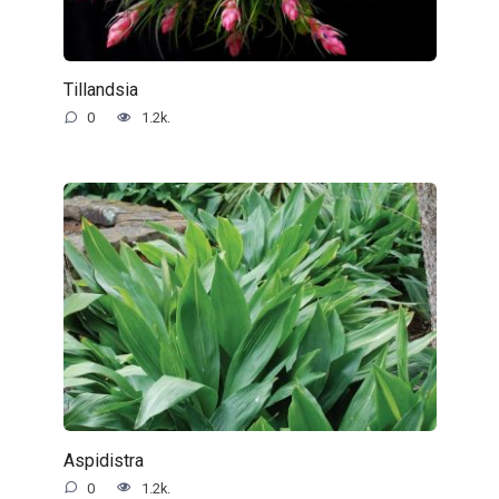
Tillandsia
0
1.2k.
Aspidistra
0
1.2k.