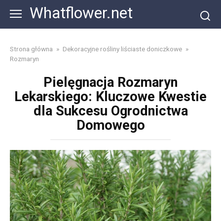
Skip
Whatflower.net
to
content
Strona główna
»
Dekoracyjne rośliny liściaste doniczkowe
»
Rozmaryn
Pielęgnacja Rozmaryn
Lekarskiego: Kluczowe Kwestie
dla Sukcesu Ogrodnictwa
Domowego