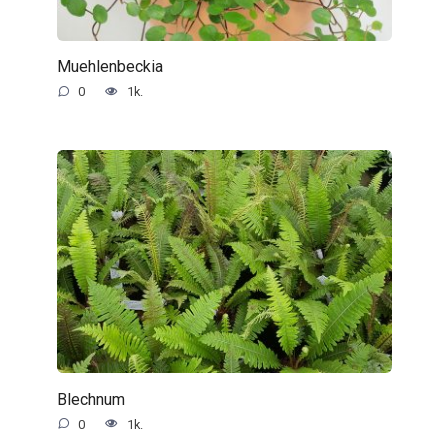
Muehlenbeckia
0
1k.
Blechnum
0
1k.