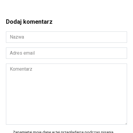
Dodaj komentarz
Nazwa
*
Adres
email
*
Komentarz
Zapamiętaj moje dane w tej przeglądarce podczas pisania