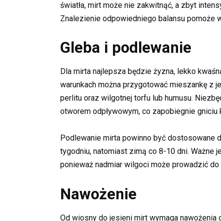
światła, mirt może nie zakwitnąć, a zbyt int
Znalezienie odpowiedniego balansu pomoże w z
Gleba i podlewanie
Dla mirta najlepsza będzie żyzna, lekko kwa
warunkach można przygotować mieszankę z jed
perlitu oraz wilgotnej torfu lub humusu. Niez
otworem odpływowym, co zapobiegnie gniciu k
Podlewanie mirta powinno być dostosowane do
tygodniu, natomiast zimą co 8-10 dni. Ważne 
ponieważ nadmiar wilgoci może prowadzić do o
Nawożenie
Od wiosny do jesieni mirt wymaga nawożenia 