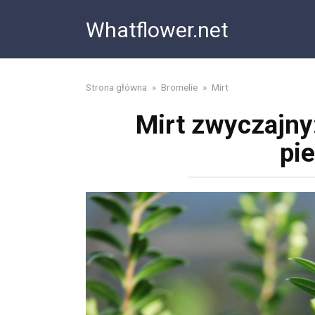
Skip
Whatflower.net
to
content
Strona główna
»
Bromelie
»
Mirt
Mirt zwyczajny
pie