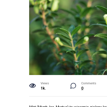
Views
Comments
1k.
0