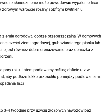
ensywne nasłonecznienie może powodować wypalenie liści.
drowym wzroście rośliny i obfitym kwitnieniu.
śna ziemia ogrodowa, dobrze przepuszczalna. W domowych
nej części ziemi ogrodowej, gruboziarnistego piasku lub
będne jest również dobre drenażowanie oraz doniczka z
orzeni.
 pory roku. Latem podlewamy roślinę obficie raz w
jest, aby podłoże lekko przeschło pomiędzy podlewaniami,
padania liści.
co 3-4 tygodnie przy użyciu złożonych nawozów bez