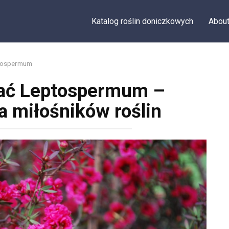
Katalog roślin doniczkowych
Abou
tospermum
wać Leptospermum –
a miłośników roślin