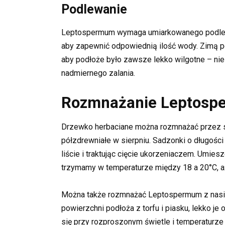
Podlewanie
Leptospermum wymaga umiarkowanego podlewan
aby zapewnić odpowiednią ilość wody. Zimą p
aby podłoże było zawsze lekko wilgotne – ni
nadmiernego zalania.
Rozmnażanie Leptos
Drzewko herbaciane można rozmnażać przez sa
półzdrewniałe w sierpniu. Sadzonki o długośc
liście i traktując cięcie ukorzeniaczem. Umies
trzymamy w temperaturze między 18 a 20°C, aż 
Można także rozmnażać Leptospermum z nasi
powierzchni podłoża z torfu i piasku, lekko je
się przy rozproszonym świetle i temperaturze 