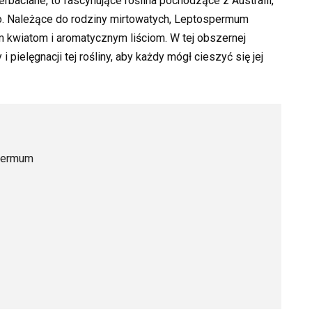
baciane, to fascynujące roślina pochodzące z Australii,
go. Należące do rodziny mirtowatych, Leptospermum
 kwiatom i aromatycznym liściom. W tej obszernej
ielęgnacji tej rośliny, aby każdy mógł cieszyć się jej
spermum