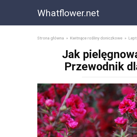
Skip
Whatflower.net
to
content
Strona główna
»
Kwitnące rośliny doniczkowe
»
Lep
Jak pielęgno
Przewodnik dl