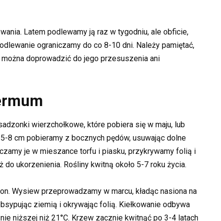
ia. Latem podlewamy ją raz w tygodniu, ale obficie,
odlewanie ograniczamy do co 8-10 dni. Należy pamiętać,
e można doprowadzić do jego przesuszenia ani
permum
dzonki wierzchołkowe, które pobiera się w maju, lub
i 5-8 cm pobieramy z bocznych pędów, usuwając dolne
zczamy je w mieszance torfu i piasku, przykrywamy folią i
do ukorzenienia. Rośliny kwitną około 5-7 roku życia.
on. Wysiew przeprowadzamy w marcu, kładąc nasiona na
 obsypując ziemią i okrywając folią. Kiełkowanie odbywa
nie niższej niż 21°C. Krzew zacznie kwitnąć po 3-4 latach