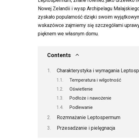
Leptospermum, znane również jako drzewko her
Nowej Zelandii i wysp Archipelagu Malajskie
zyskało popularność dzięki swoim wyjątkowym
wskazówce zajmiemy się szczegółami uprawy i p
pięknem we własnym domu.
Contents
Charakterystyka i wymagania Lepto
Temperatura i wilgotność
Oświetlenie
Podłoże i nawożenie
Podlewanie
Rozmnażanie Leptospermum
Przesadzanie i pielęgnacja