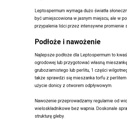
Leptospermum wymaga dużo światła słoneczneg
być umiejscowiona w jasnym miejscu, ale w poł
przypalenia liści przez intensywne promienie 
Podłoże i nawożenie
Najlepsze podłoże dla Leptospermum to kwaśn
ogrodowej lub przygotować własną mieszankę z
gruboziarnistego lub perlitu, 1 części wilgotne
także sprawdzi się mieszanka torfu z perlitem
użycie donicy z otworem odpływowym.
Nawożenie przeprowadzamy regularnie od wiosn
wieloskładnikowe bez wapnia. Doskonale spra
strukturę gleby.