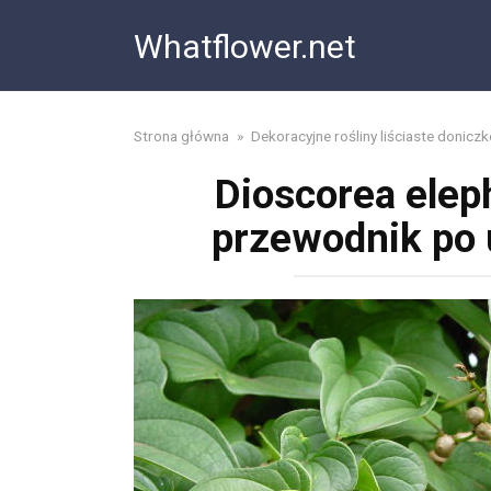
Skip
Whatflower.net
to
content
Strona główna
»
Dekoracyjne rośliny liściaste donicz
Dioscorea elep
przewodnik po u