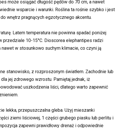
pes może osiągać długość pędów do 70 cm, a nawet
wiednie wsparcie i warunki. Roślina ta rośnie szybko i jest
m do wnętrz pragnących egzotycznego akcentu.
aturę. Latem temperatura nie powinna spadać poniżej
w przedziale 10-15°C. Dioscorea elephantipes radzi
a nawet w stosunkowo suchym klimacie, co czyni ją
asne stanowisko, z rozproszonym światłem. Zachodnie lub
la jej zdrowego wzrostu. Pamiętaj jednak, iż
powodować uszkodzenia liści, dlatego warto zapewnić
znieniem.
e lekka, przepuszczalna gleba. Użyj mieszanki
ęści ziemi liściowej, 1 części grubego piasku lub perlitu i
ompozycja zapewni prawidłowy drenaż i odpowiednie