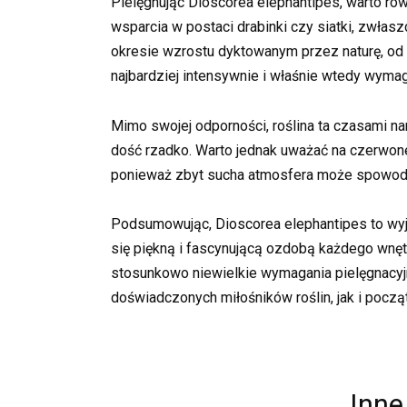
Pielęgnując Dioscorea elephantipes, warto rów
wsparcia w postaci drabinki czy siatki, zwłas
okresie wzrostu dyktowanym przez naturę, od p
najbardziej intensywnie i właśnie wtedy wyma
Mimo swojej odporności, roślina ta czasami na
dość rzadko. Warto jednak uważać na czerwone
ponieważ zbyt sucha atmosfera może spowodow
Podsumowując, Dioscorea elephantipes to wyją
się piękną i fascynującą ozdobą każdego wnęt
stosunkowo niewielkie wymagania pielęgnacyj
doświadczonych miłośników roślin, jak i począ
Inne