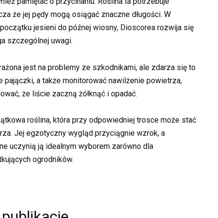
nież pamiętać o przycinaniu. Roślina ta potrzebuje
zcza że jej pędy mogą osiągać znaczne długości. W
oczątku jesieni do późnej wiosny, Dioscorea rozwija się
ga szczególnej uwagi.
rażona jest na problemy ze szkodnikami, ale zdarza się to
 pajączki, a także monitorować nawilżenie powietrza,
ać, że liście zaczną żółknąć i opadać.
tkowa roślina, która przy odpowiedniej trosce może stać
rza. Jej egzotyczny wygląd przyciągnie wzrok, a
ne uczynią ją idealnym wyborem zarówno dla
tkujących ogrodników.
 publikacje