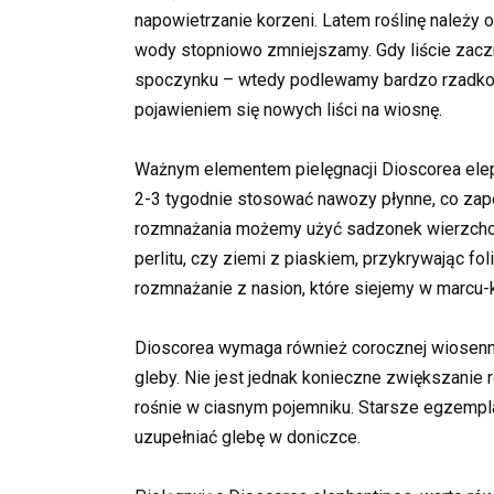
napowietrzanie korzeni. Latem roślinę należy o
wody stopniowo zmniejszamy. Gdy liście zac
spoczynku – wtedy podlewamy bardzo rzadko,
pojawieniem się nowych liści na wiosnę.
Ważnym elementem pielęgnacji Dioscorea eleph
2-3 tygodnie stosować nawozy płynne, co zape
rozmnażania możemy użyć sadzonek wierzchoł
perlitu, czy ziemi z piaskiem, przykrywając fo
rozmnażanie z nasion, które siejemy w marcu-k
Dioscorea wymaga również corocznej wiosenn
gleby. Nie jest jednak konieczne zwiększanie r
rośnie w ciasnym pojemniku. Starsze egzempla
uzupełniać glebę w doniczce.