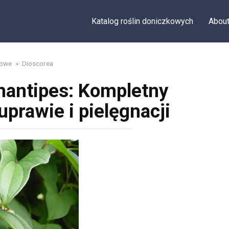
Katalog roślin doniczkowych
Abou
kowe
»
Dioscorea
hantipes: Kompletny
prawie i pielęgnacji