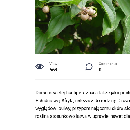
Views
Comments
663
0
Dioscorea elephantipes, znana także jako poch
Południowej Afryki, należąca do rodziny Di
wyglądowi bulwy, przypominającemu skórę sło
roślina stosunkowo łatwa w uprawie, nawet dl