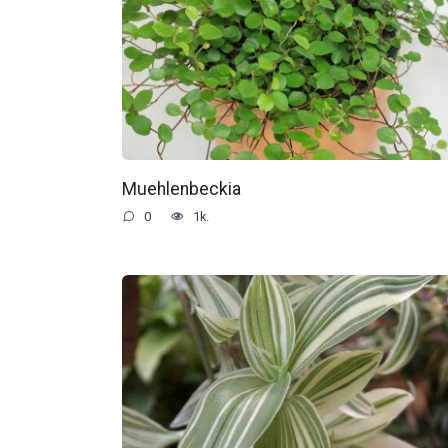
Muehlenbeckia
0
1k.