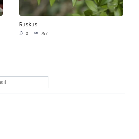
Ruskus
0
787