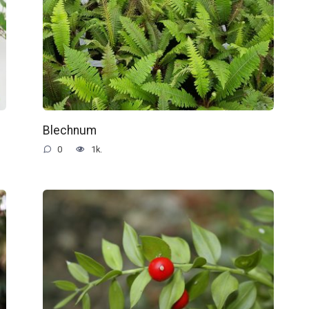
Blechnum
0
1k.