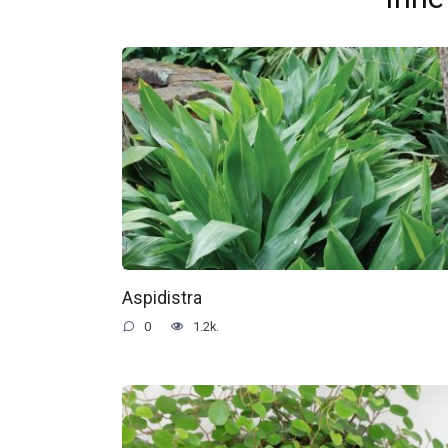
Aspidistra
0
1.2k.