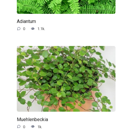
Adiantum
0
1.1k.
Muehlenbeckia
0
1k.