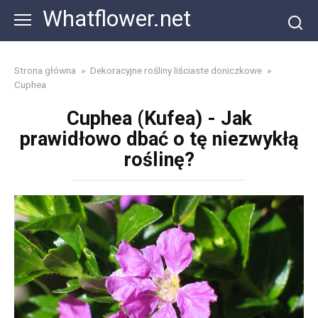
Skip
Whatflower.net
to
content
Strona główna
»
Dekoracyjne rośliny liściaste doniczkowe
»
Cuphea
Cuphea (Kufea) - Jak
prawidłowo dbać o tę niezwykłą
roślinę?