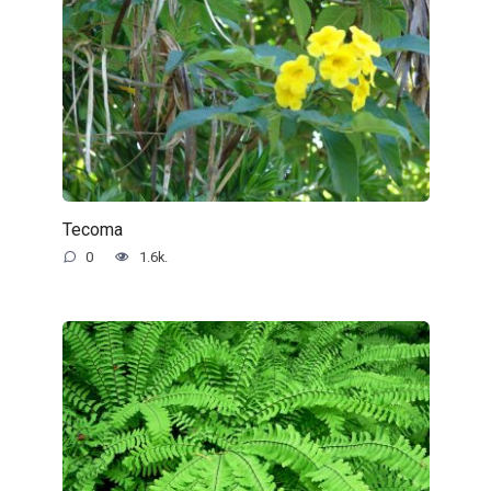
Tecoma
0
1.6k.