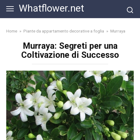
Skip
Whatflower.net
to
content
Home
»
Piante da appartamento decorative a foglia
»
Murraya
Murraya: Segreti per una
Coltivazione di Successo