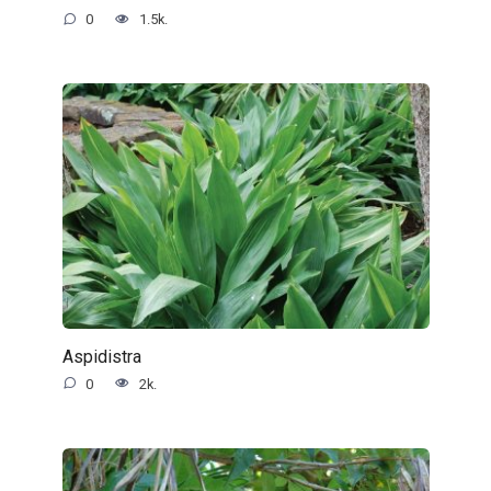
0
1.5k.
Aspidistra
0
2k.