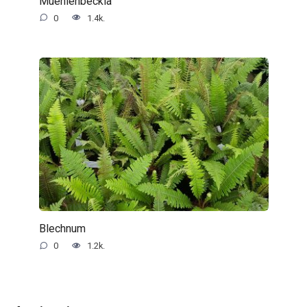
Muehlenbeckia
0
1.4k.
Blechnum
0
1.2k.