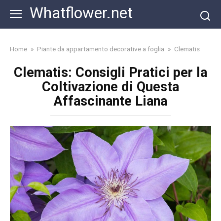
Skip
Whatflower.net
to
content
Home
»
Piante da appartamento decorative a foglia
»
Clematis
Clematis: Consigli Pratici per la
Coltivazione di Questa
Affascinante Liana