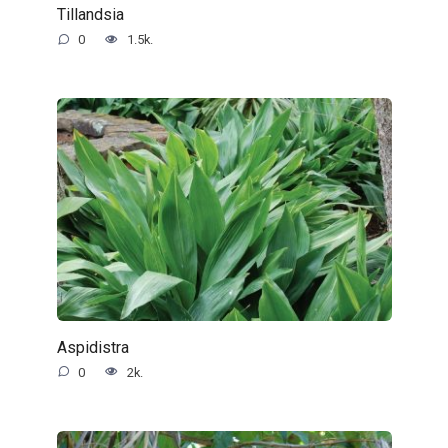
Tillandsia
0
1.5k.
Aspidistra
0
2k.