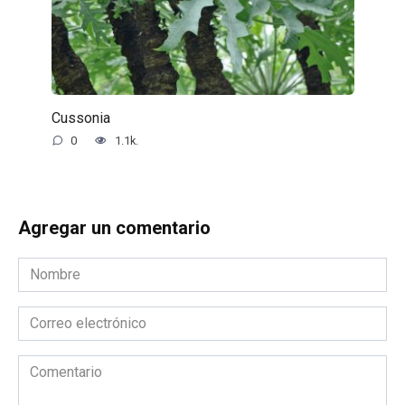
Cussonia
0
1.1k.
Agregar un comentario
Nombre
*
Correo
electrónico
*
Comentario