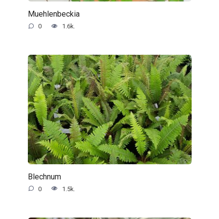
Muehlenbeckia
0
1.6k.
Blechnum
0
1.5k.