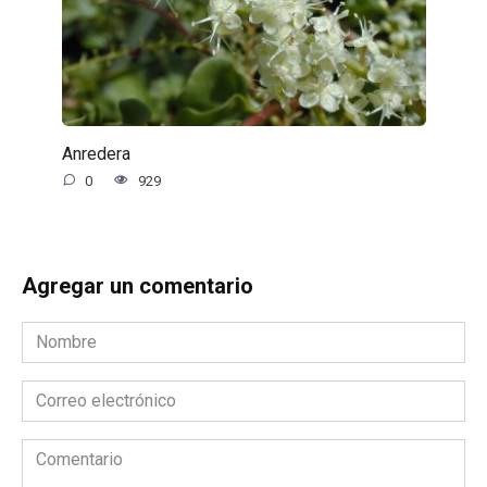
Anredera
0
929
Agregar un comentario
Nombre
*
Correo
electrónico
*
Comentario