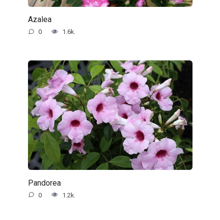
Azalea
0
1.6k.
Pandorea
0
1.2k.