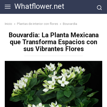
Skip
Whatflower.net
to
content
Inicio
»
Plantas de interior con flores
»
Bouvardia
Bouvardia: La Planta Mexicana
que Transforma Espacios con
sus Vibrantes Flores