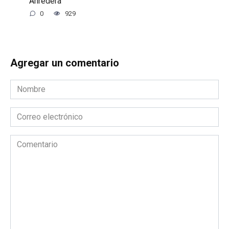
Anredera
0
929
Agregar un comentario
Nombre
*
Correo
electrónico
*
Comentario