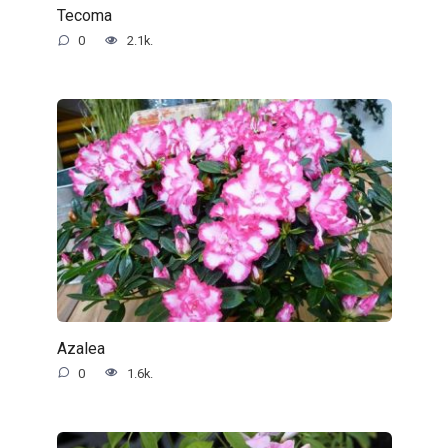
Tecoma
0
2.1k.
Azalea
0
1.6k.