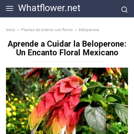
Skip
Whatflower.net
to
content
Inicio
»
Plantas de interior con flores
»
Beloperone
Aprende a Cuidar la Beloperone:
Un Encanto Floral Mexicano