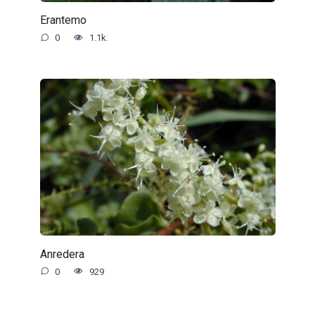
Erantemo
0
1.1k.
Anredera
0
929