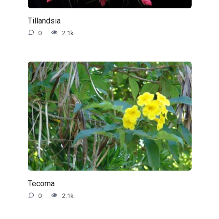
Tillandsia
0
2.1k.
Tecoma
0
2.1k.