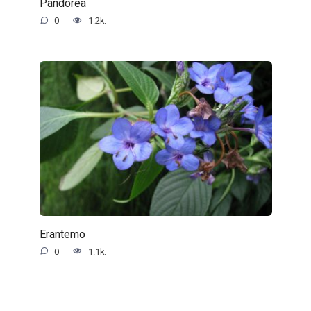
Pandorea
0
1.2k.
Erantemo
0
1.1k.