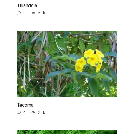
Tillandsia
0
2.1k.
Tecoma
0
2.1k.