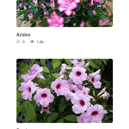
Azalea
0
1.6k.