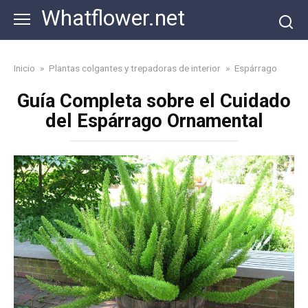
Skip
Whatflower.net
to
content
Inicio
»
Plantas colgantes y trepadoras de interior
»
Espárrago
Guía Completa sobre el Cuidado
del Espárrago Ornamental