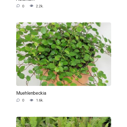
0
2.2k.
Muehlenbeckia
0
1.6k.