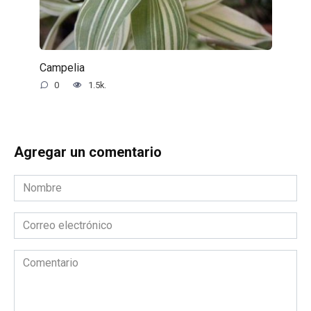
Campelia
0
1.5k.
Agregar un comentario
Nombre
*
Correo
electrónico
*
Comentario