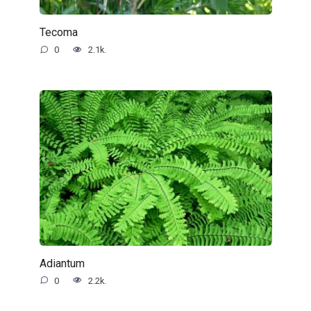
Tecoma
0
2.1k.
Adiantum
0
2.2k.