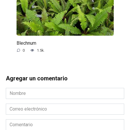
Blechnum
0
1.5k.
Agregar un comentario
Nombre
*
Correo
electrónico
*
Comentario