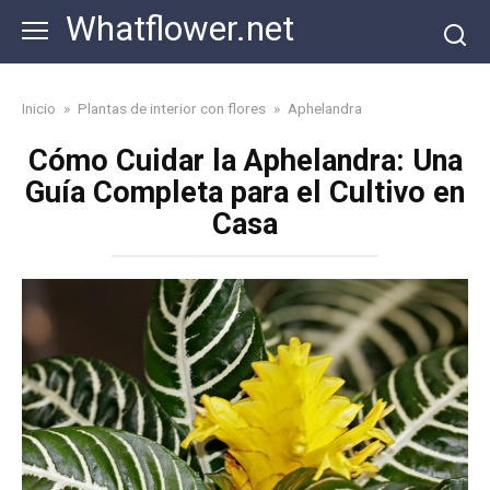
Skip
Whatflower.net
to
content
Inicio
»
Plantas de interior con flores
»
Aphelandra
Cómo Cuidar la Aphelandra: Una
Guía Completa para el Cultivo en
Casa