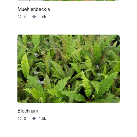
Muehlenbeckia
0
1.6k.
Blechnum
0
1.5k.