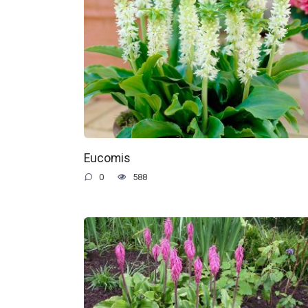
Eucomis
0
588