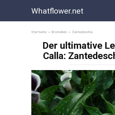
Skip
Whatflower.net
to
content
Startseite
»
Bromelien
»
Zantedeschia
Der ultimative Le
Calla: Zantedesch