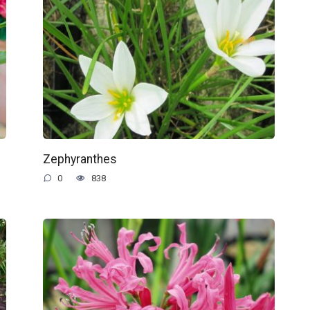
Zephyranthes
0
838