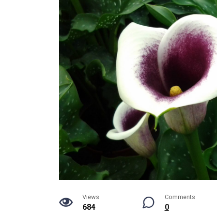
Views
Comments
684
0