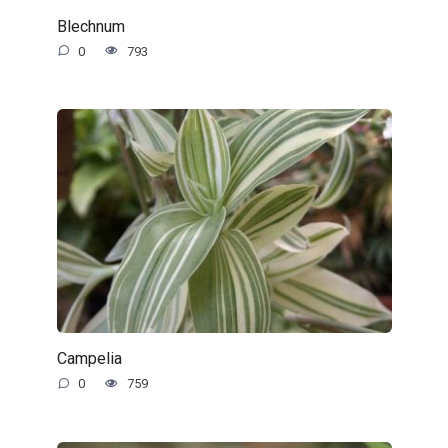
Blechnum
0
793
Campelia
0
759