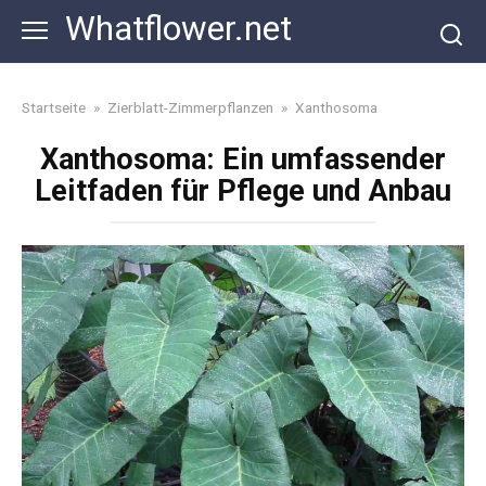
Skip
Whatflower.net
to
content
Startseite
»
Zierblatt-Zimmerpflanzen
»
Xanthosoma
Xanthosoma: Ein umfassender
Leitfaden für Pflege und Anbau