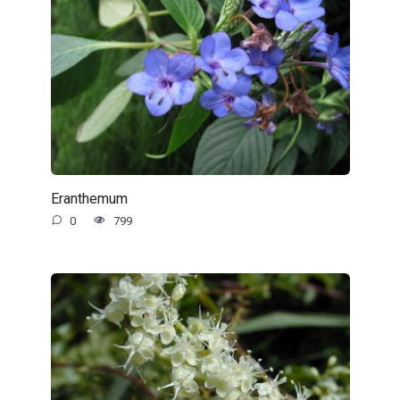
Eranthemum
0
799