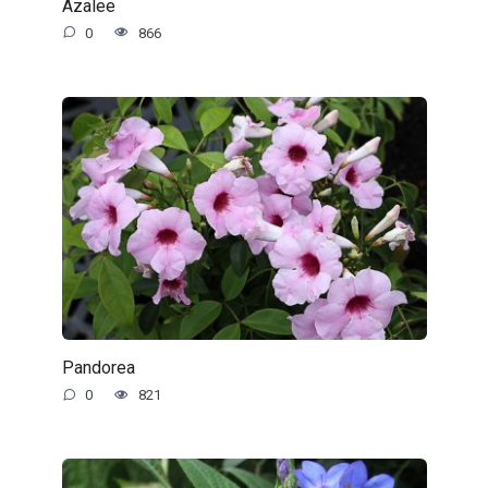
Azalee
0
866
Pandorea
0
821