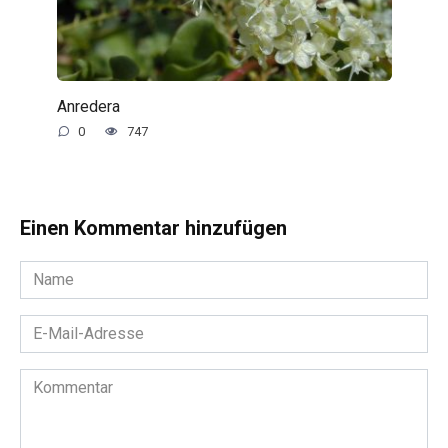
Anredera
0
747
Einen Kommentar hinzufügen
Name
*
E-
Mail-
Adresse
Kommentar
*