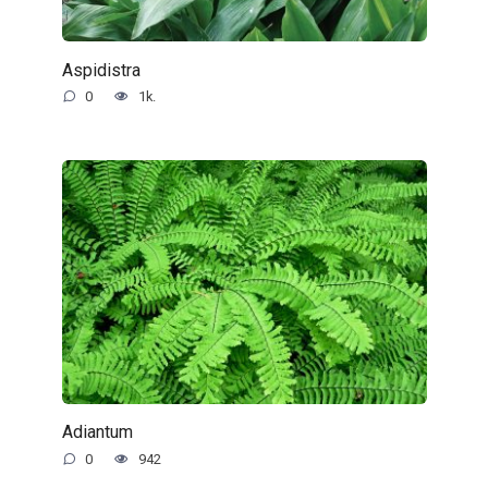
Aspidistra
0
1k.
Adiantum
0
942