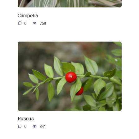
Campelia
0
759
Ruscus
0
841