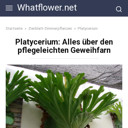
Skip
Whatflower.net
to
content
Startseite
»
Zierblatt-Zimmerpflanzen
»
Platycerium
Platycerium: Alles über den
pflegeleichten Geweihfarn